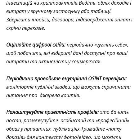
інвестицій чи криптоактивів.Ведіть облік доходів і
витрат у зручному застосунку або таблиці.
Зберігати інвойси, договори, підтвердження оплат і
скріни переказів.
Оцінюйте цифрові сліди:
періодично «гугліть себе»,
щоб побачити, які відкриті дані доступні про ваші
витрати та активність у соцмережах.
Періодично проводьте внутрішні OSINT перевірки:
моніторте публічні згадки, що можуть спричинити
питання про джерела коштів.
Налаштувуйте приватність профілів:
хто бачить
пости, р
озмежувуйте особистий та «професійний»
образ у приватних публікаціях.Тримайте «папку
доказів» для контексту фото/відео, що можуть