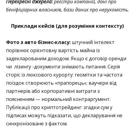
Перехресні джерела:
реєстри компаній, дані про
беніфіціарних власників, бази даних про нерухомість.
Приклади кейсів (для розуміння контексту)
Фото з авто бізнес‑класу:
штучний інтелект
порівнює орієнтовну вартість майна із
задекларованим доходом. Якщо є договір оренди
чи лізингу -документи знімають питання. Серія
сторіс із люксового курорту: геомітки та частота
поїздок створюють «прапорець»; ваучери від
партнерів або корпоративні витрати з
поясненням — нормальний контраргумент.
Публікації про криптотрейдинг: згадки сум у
підписах можуть підказати, що декларування не
синхронізоване з фактом.