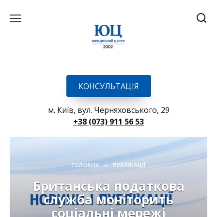
Перейти
до
вмісту
КОНСУЛЬТАЦІЯ
м. Київ, вул. Черняховського, 29
+38 (073) 911 56 53
ГОЛОВНА
»
ПУБЛІКАЦІЇ
Британська податкова
служба моніторить
соціальні мережі