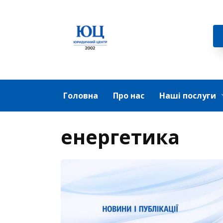
Перейти
до
вмісту
Головна
Про нас
Наші послуги
енергетика