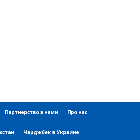
Партнерство з нами
Про нас
хстан
Чарджбек в Украине