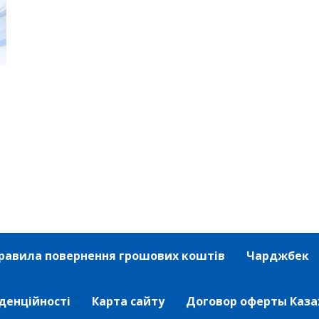
равила повернення грошових коштів
Чарджбек
денційності
Карта сайту
Договор оферты Каза